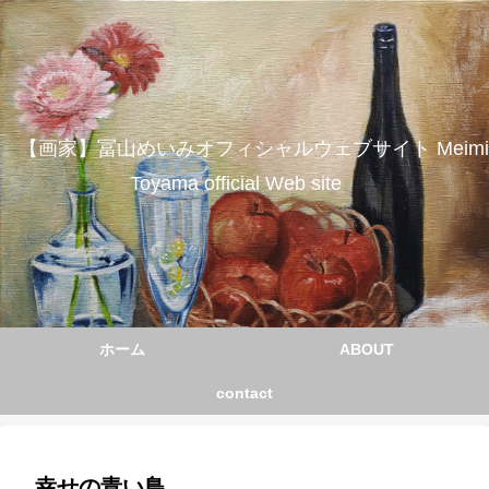
【画家】冨山めいみオフィシャルウェブサイト Meimi
Toyama official Web site
ホーム
ABOUT
contact
幸せの青い鳥