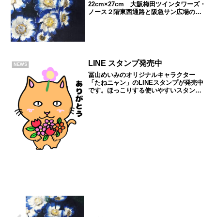
22cm×27cm 大阪梅田ツインタワーズ・
ノース２階東西通路と阪急サン広場の
「冬のコンコース スペシャルARイベン
ト」に参加しています。阪急阪神不動産
株式会社主催のARイベントにアーティス
トとして参...
LINE スタンプ発売中
NEWS
冨山めいみのオリジナルキャラクター
「たねニャン」のLINEスタンプが発売中
です。ほっこりする使いやすいスタンプ
に仕上げました。下記LINE STOREの
ページよりご覧ください。MeimiのLINE
スタンプ